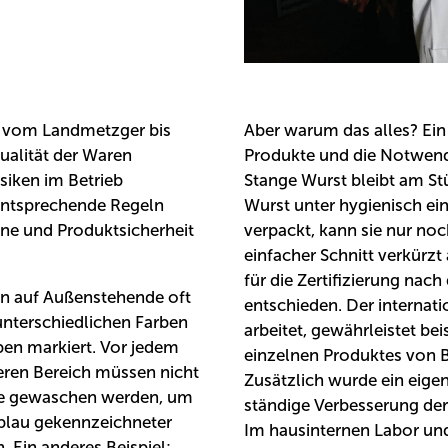
– vom Landmetzger bis
Aber warum das alles? Ein 
ualität der Waren
Produkte und die Notwendi
siken im Betrieb
Stange Wurst bleibt am St
d entsprechende Regeln
Wurst unter hygienisch ei
ene und Produktsicherheit
verpackt, kann sie nur noc
einfacher Schnitt verkürzt 
für die Zertifizierung nac
n auf Außenstehende oft
entschieden. Der internat
unterschiedlichen Farben
arbeitet, gewährleistet be
ben markiert. Vor jedem
einzelnen Produktes von B
eren Bereich müssen nicht
Zusätzlich wurde ein eig
de gewaschen werden, um
ständige Verbesserung der 
 blau gekennzeichneter
Im hausinternen Labor un
. Ein anderes Beispiel: