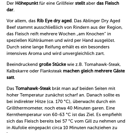
Der
Höhepunkt
für eine Grillfeier
stellt
aber
das Fleisch
dar
.
Vor allem, das
Rib Eye dry aged
. Das Ablinger Dry Aged
Beef stammt ausschließlich von Rindern aus der Region,
das Fleisch reift mehrere Wochen „am Knochen“ in
speziellen Kühlräumen und wird per Hand ausgelöst.
Durch seine lange Reifung erhält es ein besonders
intensives Aroma und wird unvergleichlich zart.
Beeindruckend
große Stücke
wie z.B. Tomahawk-Steak,
Kalbskarre oder Flanksteak
machen gleich mehrere Gäste
satt
.
Das
Tomahawk-Steak
brät man auf beiden Seiten mit
hoher Temperatur zunächst scharf an. Danach sollte es
bei indirekter Hitze (ca. 170 °C), überwacht durch ein
Grillthermometer, noch etwa 40 Minuten garen. Eine
Kernthemperatur von 60-63 °C ist das Ziel. Es empfiehlt
sich das Fleisch bereits bei 57 °C vom Gill zu nehmen und
in Alufolie eingepackt circa 10 Minuten nachziehen zu